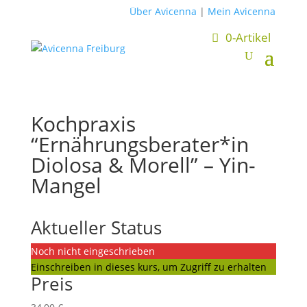
Über Avicenna
|
Mein Avicenna
0-Artikel
Kochpraxis
“Ernährungsberater*in
Diolosa & Morell” – Yin-
Mangel
Aktueller Status
Noch nicht eingeschrieben
Einschreiben in dieses kurs, um Zugriff zu erhalten
Preis