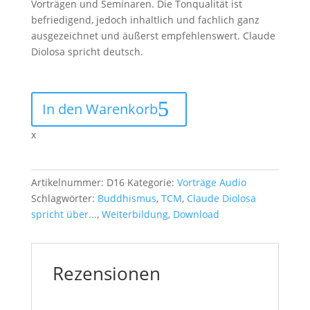
Vorträgen und Seminaren. Die Tonqualität ist
befriedigend, jedoch inhaltlich und fachlich ganz
ausgezeichnet und äußerst empfehlenswert. Claude
Diolosa spricht deutsch.
Vortrag
In den Warenkorb
Grundlagen
des
x
Buddhismus
Menge
Artikelnummer:
D16
Kategorie:
Vorträge Audio
Schlagwörter:
Buddhismus
,
TCM
,
Claude Diolosa
spricht über...
,
Weiterbildung
,
Download
Rezensionen