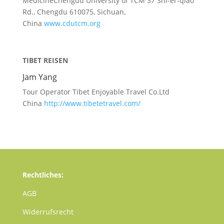
MedicineChengdu University of TCM 37 Shi-er-qiao
Rd., Chengdu 610075, Sichuan,
China
www.cdutcm.org
TIBET REISEN
Jam Yang
Tour Operator Tibet Enjoyable Travel Co.Ltd
China
http://www.tibetetravel.com/
Rechtliches:
AGB
Widerrufsrecht