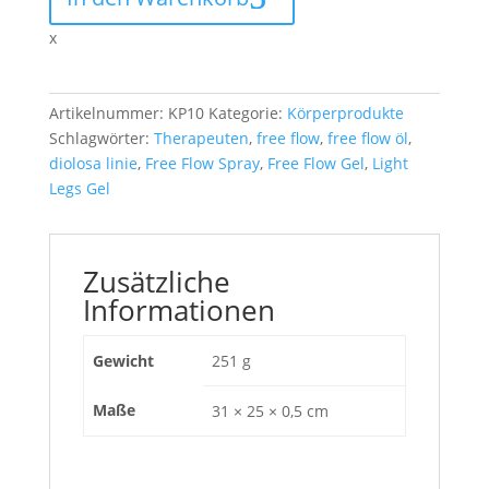
x
Artikelnummer:
KP10
Kategorie:
Körperprodukte
Schlagwörter:
Therapeuten
,
free flow
,
free flow öl
,
diolosa linie
,
Free Flow Spray
,
Free Flow Gel
,
Light
Legs Gel
Zusätzliche
Informationen
Gewicht
251 g
Maße
31 × 25 × 0,5 cm