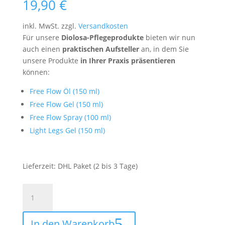
19,90
€
inkl. MwSt.
zzgl.
Versandkosten
Für unsere
Diolosa-Pflegeprodukte
bieten wir nun
auch einen
praktischen Aufsteller
an, in dem Sie
unsere Produkte
in Ihrer Praxis präsentieren
können:
Free Flow Öl (150 ml)
Free Flow Gel (150 ml)
Free Flow Spray (100 ml)
Light Legs Gel (150 ml)
Lieferzeit:
DHL Paket (2 bis 3 Tage)
Aufsteller
Diolosa-
Pflegeprodukte
In den Warenkorb
Menge