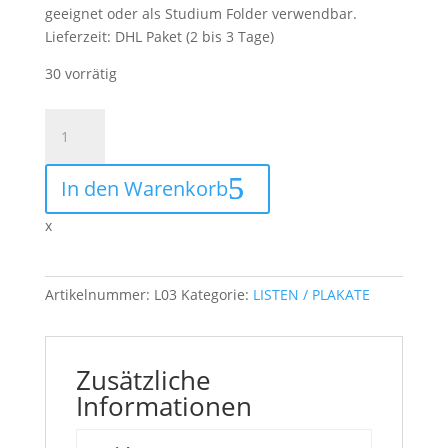
geeignet oder als Studium Folder verwendbar.
Lieferzeit:
DHL Paket (2 bis 3 Tage)
30 vorrätig
Poster
"Kochen
nach
In den Warenkorb
den
5
x
Wandlungsphasen"
Menge
Artikelnummer:
L03
Kategorie:
LISTEN / PLAKATE
Zusätzliche
Informationen