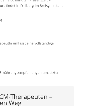
nden à 60 Minuten Präsenzzeit +
Kurs findet in Freiburg im Breisgau statt.
).
peutIn umfasst eine vollständige
d Ernährungsempfehlungen umsetzten.
 TCM-Therapeuten –
llen Weg