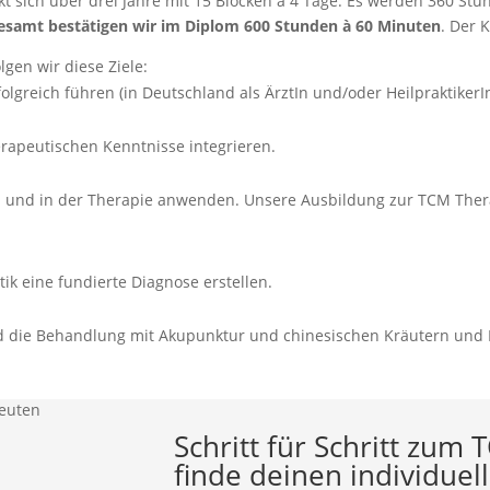
 sich über drei Jahre mit 15 Blöcken à 4 Tage. Es werden 360 Stu
esamt bestätigen wir im Diplom 600 Stunden à 60 Minuten
. Der 
gen wir diese Ziele:
lgreich führen (in Deutschland als ÄrztIn und/oder HeilpraktikerIn
rapeutischen Kenntnisse integrieren.
n und in der Therapie anwenden. Unsere Ausbildung zur TCM Thera
ik eine fundierte Diagnose erstellen.
und die Behandlung mit Akupunktur und chinesischen Kräutern un
Schritt für Schritt zum
finde deinen individue